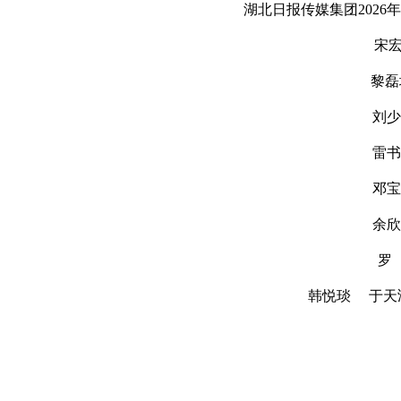
湖北日报传媒集团202
宋
黎磊
刘少
雷书
邓宝
余欣
罗
韩悦琰 于天鸿 刘 晓 
湖北日报传